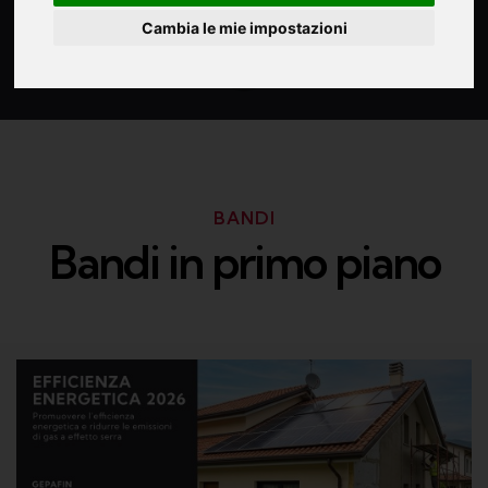
Cambia le mie impostazioni
01
02
03
BANDI
Bandi in primo piano