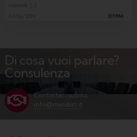
capitale, [...]
04/06/2019
5966
Di cosa vuoi parlare?
B
u
s
i
Contattaci subito
info@mindsrl.it